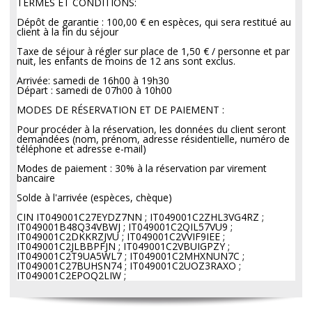
TERMES ET CONDITIONS:
Dépôt de garantie : 100,00 € en espèces, qui sera restitué au
client à la fin du séjour
Taxe de séjour à régler sur place de 1,50 € / personne et par
nuit, les enfants de moins de 12 ans sont exclus.
Arrivée: samedi de 16h00 à 19h30
Départ : samedi de 07h00 à 10h00
MODES DE RÉSERVATION ET DE PAIEMENT :
Pour procéder à la réservation, les données du client seront
demandées (nom, prénom, adresse résidentielle, numéro de
téléphone et adresse e-mail)
Modes de paiement : 30% à la réservation par virement
bancaire
Solde à l'arrivée (espèces, chèque)
CIN IT049001C27EYDZ7NN ; IT049001C2ZHL3VG4RZ ;
IT049001B48Q34VBWJ ; IT049001C2QIL57VU9 ;
IT049001C2DKKRZJVU ; IT049001C2VVIF9IEE ;
IT049001C2JLBBPFJN ; IT049001C2VBUIGPZY ;
IT049001C2T9UA5WL7 ; IT049001C2MHXNUN7C ;
IT049001C27BUHSN74 ; IT049001C2UOZ3RAXO ;
IT049001C2EPOQ2LIW ;