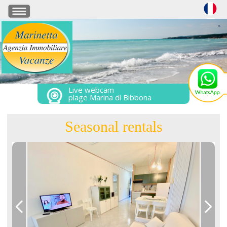
Live webcam
plage Marina di Bibbona
Seasonal rentals