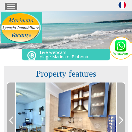
Live webcam
plage Marina di Bibbona
Property features